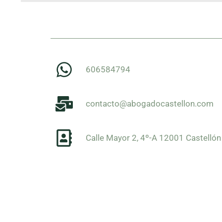
606584794
contacto@abogadocastellon.com
Calle Mayor 2, 4º-A 12001 Castellón 